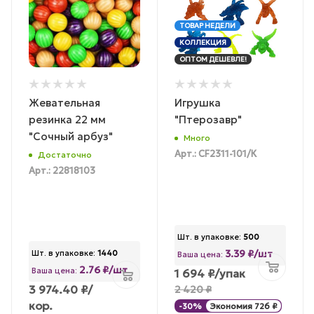
ТОВАР НЕДЕЛИ
КОЛЛЕКЦИЯ
ОПТОМ ДЕШЕВЛЕ!
Жевательная
Игрушка
резинка 22 мм
"Птерозавр"
"Сочный арбуз"
Много
Арт.: CF2311-101/К
Достаточно
Арт.: 22818103
Шт. в упаковке:
500
3.39 ₽/шт
Шт. в упаковке:
1440
Ваша цена:
2.76 ₽/шт
Ваша цена:
1 694
₽
/упак
3 974.40
₽
/
2 420
₽
кор.
-
30
%
Экономия
726
₽