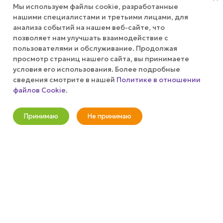
Мы используем файлы cookie, разработанные
АКЦИИ
нашими специалистами и третьими лицами, для
анализа событий на нашем веб-сайте, что
позволяет нам улучшать взаимодействие с
КОМПАНИЯ
пользователями и обслуживание. Продолжая
просмотр страниц нашего сайта, вы принимаете
ПУБЛИЧНАЯ ОФЕРТА
условия его использования. Более подробные
сведения смотрите в нашей
Политике в отношении
файлов Cookie
.
КАК СДЕЛАТЬ ЗАКАЗ?
Оповестить о наличии
Принимаю
Не принимаю
+7 (800) 100-37-51
Новости
Корзина
Кабинет
Главная
Избранные
Акции
info@wizardgum.ru
метро "Водный стадион" 5 минут
пешком 125493, г. Москва, ул.
Авангардная, д. 3, 4 этаж, офис
1408. Бизнес-Центр "Сатурн"