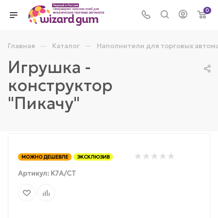
0
—
—
Главная
Каталог
Наполнители для торговых автом
Игрушка -
конструктор
"Пикачу"
МОЖНО ДЕШЕВЛЕ
ЭКСКЛЮЗИВ
Артикул:
K7А/СТ