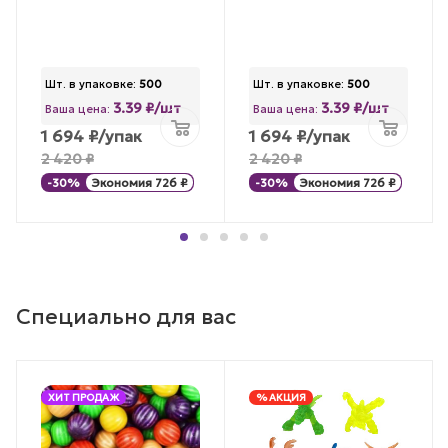
Шт. в упаковке:
500
Шт. в упаковке:
500
3.39 ₽/шт
3.39 ₽/шт
Ваша цена:
Ваша цена:
1 694
₽
/упак
1 694
₽
/упак
2 420
₽
2 420
₽
-
30
%
Экономия
726
₽
-
30
%
Экономия
726
₽
Специально для вас
ХИТ ПРОДАЖ
% АКЦИЯ