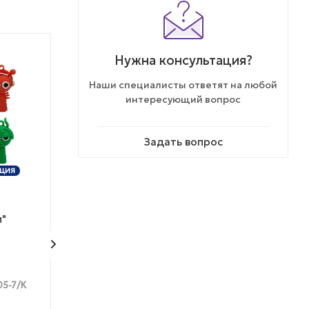
Нужна консультация?
% АКЦИЯ
Наши специалисты ответят на любой
интересующий вопрос
Задать вопрос
ТОВАР НЕДЕЛИ
ЦИЯ
ЭКСКЛЮЗИВ
ЭКСКЛЮЗИВ
и"
Масса для лепки и
Таба сквиш "Х
релакса "Живой песок"
05-7/К
Арт.: CF1019-16/1
Арт.: 
Мало
Много