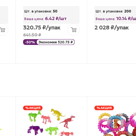
Шт. в упаковке:
50
Шт. в упаковке:
200
6.42 ₽/шт
10.14 ₽/
Ваша цена:
Ваша цена:
320.75
₽
/упак
2 028
₽
/упак
641.50
₽
-
50
%
Экономия
320.75
₽
% АКЦИЯ
% АКЦИЯ