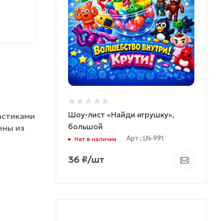
Шоу-лист «Найди игрушку»,
астиками
большой
ены из
Арт.: LN-991
Нет в наличии
36
₽
/шт