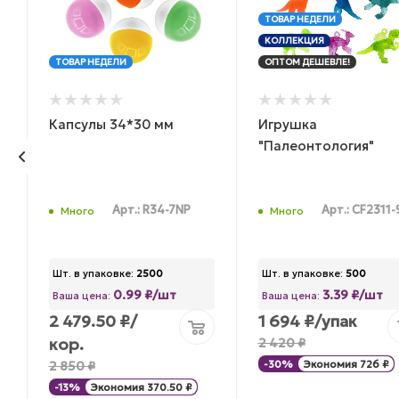
ТОВАР НЕДЕЛИ
КОЛЛЕКЦИЯ
ТОВАР НЕДЕЛИ
ОПТОМ ДЕШЕВЛЕ!
Капсулы 34*30 мм
Игрушка
"Палеонтология"
Арт.: R34-7NP
Арт.: CF2311-
Много
Много
Шт. в упаковке:
2500
Шт. в упаковке:
500
0.99 ₽/шт
3.39 ₽/шт
Ваша цена:
Ваша цена:
2 479.50
₽
/
1 694
₽
/упак
кор.
2 420
₽
2 850
₽
-
30
%
Экономия
726
₽
-
13
%
Экономия
370.50
₽