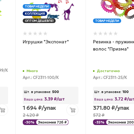
ТОВАР НЕДЕЛИ
КОЛЛЕКЦИЯ
ОПТОМ ДЕШЕВЛЕ!
ТОВАР НЕДЕЛИ
Игрушки "Экспонат"
Резинка - пружин
волос "Призма"
99/К
Много
Достаточно
Арт.: CF2311-100/К
Арт.: CF2311-25/К
Шт. в упаковке:
500
Шт. в упаковке:
100
3.39 ₽/шт
3.72 ₽/ш
Ваша цена:
Ваша цена:
1 694
₽
/упак
371.80
₽
/упак
2 420
₽
572
₽
-
30
%
Экономия
726
₽
-
35
%
Экономия
200