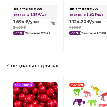
Шт. в упаковке:
500
Шт. в упаковке:
200
3.39 ₽/шт
5.62 ₽/шт
Ваша цена:
Ваша цена:
1 694
₽
/упак
1 124.20
₽
/упак
2 420
₽
1 606
₽
-
30
%
Экономия
726
₽
-
30
%
Экономия
481.80
Специально для вас
ХИТ ПРОДАЖ
% АКЦИЯ