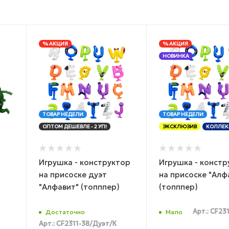
% АКЦИЯ
% АКЦИЯ
НОВИНКА
ТОВАР НЕДЕЛИ
ТОВАР НЕДЕЛИ
ОПТОМ ДЕШЕВЛЕ - 2 УП!
ЭКСКЛЮЗИВ
КОЛЛЕК
Игрушка - конструктор
Игрушка - констр
на присоске дуэт
на присоске "Алф
"Алфавит" (топппер)
(топппер)
Арт.: CF23
Достаточно
Мало
Арт.: CF2311-38/Дуэт/К