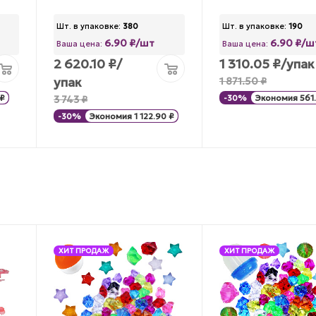
Шт. в упаковке:
380
Шт. в упаковке:
190
6.90 ₽/шт
6.90 ₽/ш
Ваша цена:
Ваша цена:
2 620.10
₽
/
1 310.05
₽
/упак
упак
1 871.50
₽
₽
3 743
₽
-
30
%
Экономия
561
-
30
%
Экономия
1 122.90
₽
ХИТ ПРОДАЖ
ХИТ ПРОДАЖ