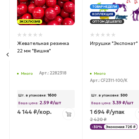
ТОВАР НЕДЕЛИ
КОЛЛЕКЦИЯ
ЭКСКЛЮЗИВ
ОПТОМ ДЕШЕВЛЕ!
Жевательная резинка
Игрушки "Экспонат"
22 мм "Вишня"
Арт.: 2282318
Много
Много
Арт.: CF2311-100/К
Шт. в упаковке:
1600
Шт. в упаковке:
500
2.59 ₽/шт
3.39 ₽/шт
Ваша цена:
Ваша цена:
4 144
₽
/кор.
1 694
₽
/упак
2 420
₽
-
30
%
Экономия
726
₽