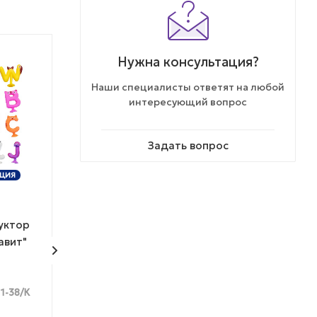
Нужна консультация?
% АКЦИЯ
Наши специалисты ответят на любой
интересующий вопрос
Задать вопрос
ТОВАР НЕДЕЛИ
ЦИЯ
ЭКСКЛЮЗИВ
КОЛЛЕКЦИЯ
уктор
Игрушка таба сквиш
Сквиш "Орео"
авит"
"Мороженое"
11-38/К
Много
Достаточно
Арт.: CF2505-16/К
Арт.: CF2503-2/К