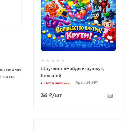
Шоу-лист «Найди игрушку»,
астиками
большой
ены из
Арт.: LN-991
Нет в наличии
36
₽
/шт