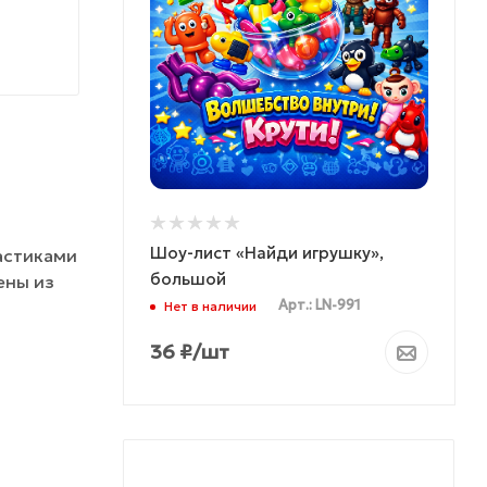
Шоу-лист «Найди игрушку»,
астиками
большой
ены из
Арт.: LN-991
Нет в наличии
36
₽
/шт