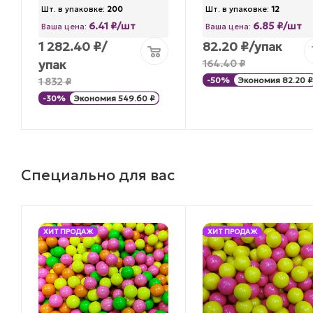
Шт. в упаковке:
200
Шт. в упаковке:
12
6.41 ₽/шт
6.85 ₽/шт
Ваша цена:
Ваша цена:
1 282.40
₽
/
82.20
₽
/упак
упак
164.40
₽
1 832
₽
-
50
%
Экономия
82.20
₽
-
30
%
Экономия
549.60
₽
Специально для вас
ХИТ ПРОДАЖ
ХИТ ПРОДАЖ