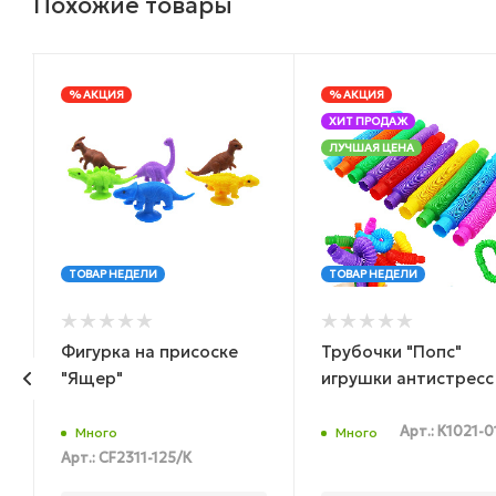
Похожие товары
% АКЦИЯ
% АКЦИЯ
ХИТ ПРОДАЖ
ЛУЧШАЯ ЦЕНА
ТОВАР НЕДЕЛИ
ТОВАР НЕДЕЛИ
Фигурка на присоске
Трубочки "Попс"
"Ящер"
игрушки антистресс
Арт.: К1021-0
Много
Много
Арт.: CF2311-125/К