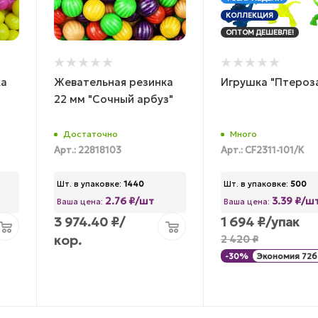
КОЛЛЕКЦИЯ
ОПТОМ ДЕШЕВЛЕ!
ка
Жевательная резинка
Игрушка "Птероз
22 мм "Сочный арбуз"
Достаточно
Много
Арт.: 22818103
Арт.: CF2311-101/К
Шт. в упаковке:
1440
Шт. в упаковке:
500
2.76 ₽/шт
3.39 ₽/ш
Ваша цена:
Ваша цена:
3 974.40
₽
/
1 694
₽
/упак
кор.
2 420
₽
-
30
%
Экономия
726