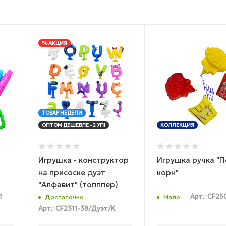
% АКЦИЯ
ТОВАР НЕДЕЛИ
ОПТОМ ДЕШЕВЛЕ - 2 УП!
КОЛЛЕКЦИЯ
Игрушка - конструктор
Игрушка ручка "П
на присоске дуэт
корн"
"Алфавит" (топппер)
1
Арт.: CF25
Достаточно
Мало
Арт.: CF2311-38/Дуэт/К