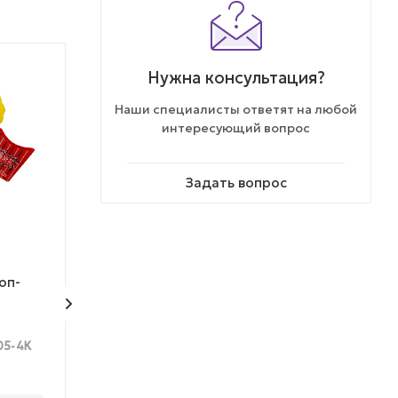
Нужна консультация?
Наши специалисты ответят на любой
интересующий вопрос
Задать вопрос
МОЖНО ДЕШЕВЛЕ
ЭКСКЛЮЗИВ
КОЛЛЕКЦИЯ
оп-
Игрушка "Спрунки"
Игрушка таба 
"Микшер", ант
05-4К
Арт.: CF2505-7/К
Арт.: 
Мало
Много