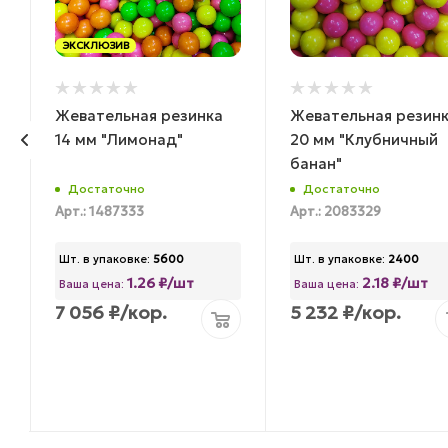
ЭКСКЛЮЗИВ
Жевательная резинка
Жевательная резин
14 мм "Лимонад"
20 мм "Клубничный
банан"
Достаточно
Достаточно
Арт.: 1487333
Арт.: 2083329
Шт. в упаковке:
5600
Шт. в упаковке:
2400
1.26 ₽/шт
2.18 ₽/шт
Ваша цена:
Ваша цена:
7 056
₽
/кор.
5 232
₽
/кор.