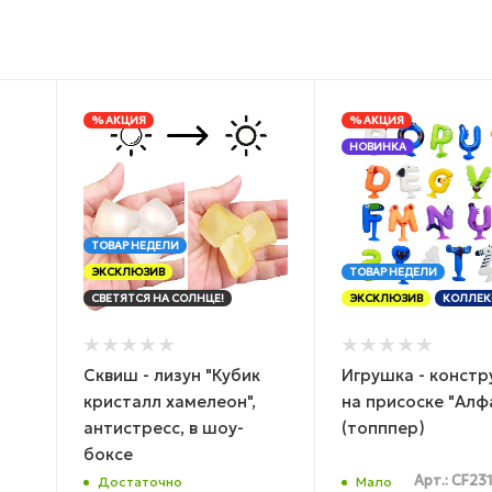
% АКЦИЯ
% АКЦИЯ
НОВИНКА
ТОВАР НЕДЕЛИ
ЭКСКЛЮЗИВ
ТОВАР НЕДЕЛИ
СВЕТЯТСЯ НА СОЛНЦЕ!
ЭКСКЛЮЗИВ
КОЛЛЕК
Сквиш - лизун "Кубик
Игрушка - констр
кристалл хамелеон",
на присоске "Алф
антистресс, в шоу-
(топппер)
боксе
Арт.: CF23
Достаточно
Мало