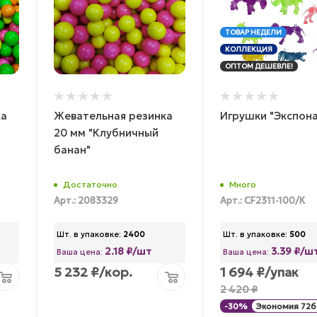
ТОВАР НЕДЕЛИ
КОЛЛЕКЦИЯ
ОПТОМ ДЕШЕВЛЕ!
ка
Жевательная резинка
Игрушки "Экспона
20 мм "Клубничный
банан"
Достаточно
Много
Арт.: 2083329
Арт.: CF2311-100/К
Шт. в упаковке:
2400
Шт. в упаковке:
500
2.18 ₽/шт
3.39 ₽/ш
Ваша цена:
Ваша цена:
5 232
₽
/кор.
1 694
₽
/упак
2 420
₽
-
30
%
Экономия
726