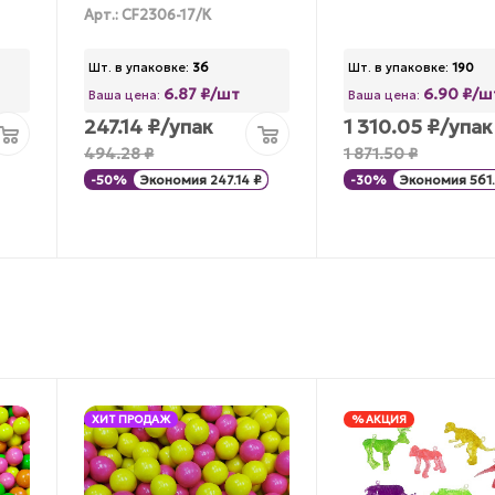
Арт.: CF2306-17/К
Шт. в упаковке:
36
Шт. в упаковке:
190
6.87 ₽/шт
6.90 ₽/ш
Ваша цена:
Ваша цена:
247.14
₽
/упак
1 310.05
₽
/упак
494.28
₽
1 871.50
₽
-
50
%
Экономия
247.14
₽
-
30
%
Экономия
561
ХИТ ПРОДАЖ
% АКЦИЯ