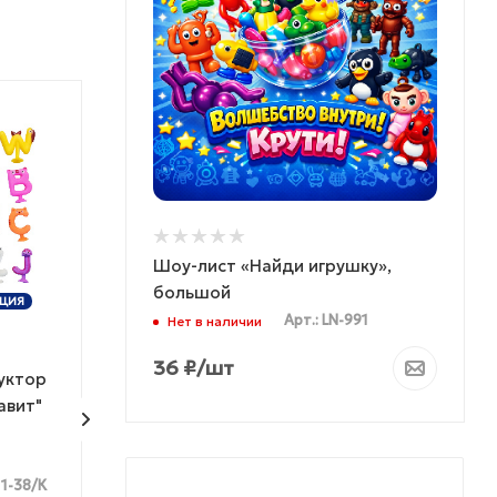
% АКЦИЯ
Шоу-лист «Найди игрушку»,
ТОВАР НЕДЕЛИ
большой
ЦИЯ
ЭКСКЛЮЗИВ
КОЛ
Арт.: LN-991
Нет в наличии
36
₽
/шт
уктор
Сквиш "Орео"
Игрушка мялка
авит"
орбизами "Пол
антистресс
11-38/К
Арт.: 
Достаточно
Много