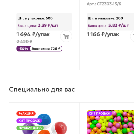
Арт.: CF2303-15/К
Шт. в упаковке:
500
Шт. в упаковке:
200
3.39 ₽/шт
5.83 ₽/шт
Ваша цена:
Ваша цена:
1 694
₽
/упак
1 166
₽
/упак
2 420
₽
-
30
%
Экономия
726
₽
Специально для вас
% АКЦИЯ
ХИТ ПРОДАЖ
ХИТ ПРОДАЖ
ЛУЧШАЯ ЦЕНА