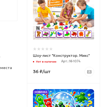
Шоу-лист "Конструктор. Микс"
ь
Арт.: NI-1074
Нет в наличии
 места
36
₽
/шт
НОВИНКА