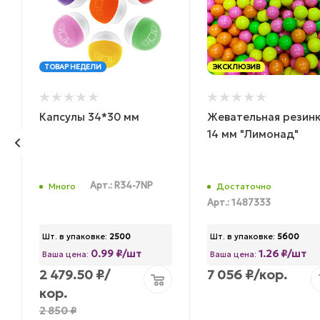
ТОВАР НЕДЕЛИ
ЭКСКЛЮЗИВ
Капсулы 34*30 мм
Жевательная резин
14 мм "Лимонад"
Арт.: R34-7NP
Много
Достаточно
Арт.: 1487333
Шт. в упаковке:
2500
Шт. в упаковке:
5600
0.99 ₽/шт
1.26 ₽/шт
Ваша цена:
Ваша цена:
2 479.50
₽
/
7 056
₽
/кор.
кор.
2 850
₽