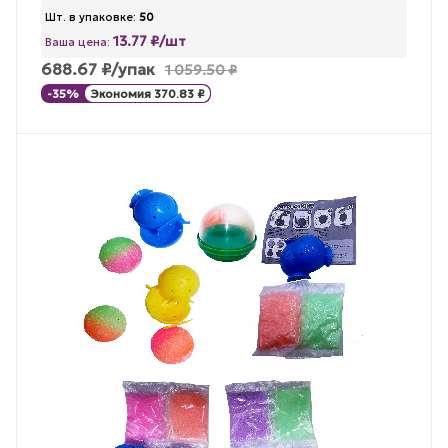
Шт. в упаковке:
50
13.77 ₽/шт
Ваша цена:
688.67
₽
/упак
1 059.50
₽
-
35
%
Экономия
370.83
₽