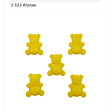
2 522
₽
/упак