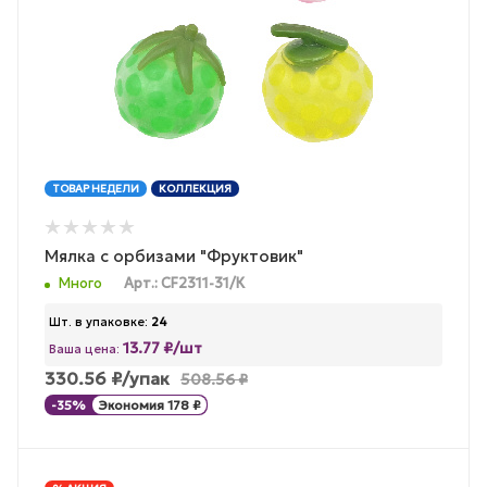
ТОВАР НЕДЕЛИ
КОЛЛЕКЦИЯ
Мялка с орбизами "Фруктовик"
Много
Арт.: CF2311-31/К
Шт. в упаковке:
24
13.77 ₽/шт
Ваша цена:
330.56
₽
/упак
508.56
₽
-
35
%
Экономия
178
₽