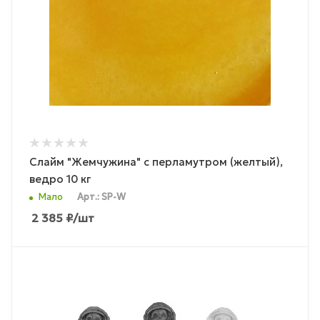
Слайм "Жемчужина" с перламутром (желтый),
ведро 10 кг
Мало
Арт.: SP-W
2 385
₽
/шт