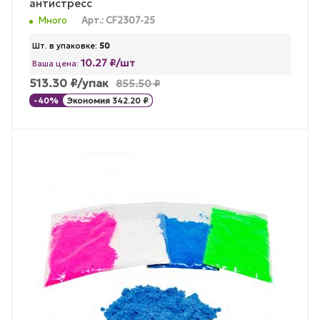
антистресс
Много
Арт.: CF2307-25
Шт. в упаковке:
50
10.27 ₽/шт
Ваша цена:
513.30
₽
/упак
855.50
₽
-
40
%
Экономия
342.20
₽