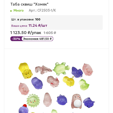
Таба сквиш "Хомяк"
Много
Арт.: CF2503-1/К
Шт. в упаковке:
100
11.24 ₽/шт
Ваша цена:
1 123.50
₽
/упак
1 605
₽
-
30
%
Экономия
481.50
₽