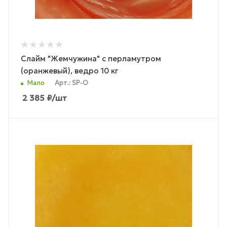
Слайм "Жемчужина" с перламутром
(оранжевый), ведро 10 кг
Мало
Арт.: SP-O
2 385
₽
/шт