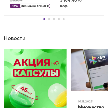
3 974.40
₽
/
2 850
₽
кор.
-
13
%
Экономия
370.50
₽
Новости
01.11.2023
Множество