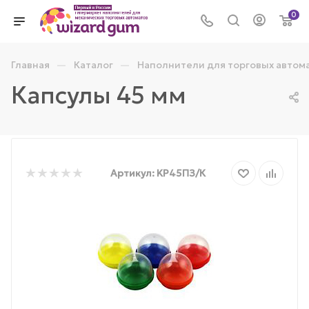
0
—
—
Главная
Каталог
Наполнители для торговых автом
Капсулы 45 мм
Артикул:
KР45ПЗ/К