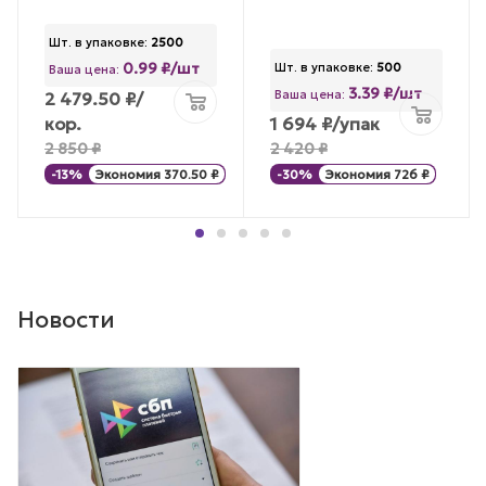
Шт. в упаковке:
2500
0.99 ₽/шт
Шт. в упаковке:
500
Ваша цена:
3.39 ₽/шт
Ваша цена:
2 479.50
₽
/
кор.
1 694
₽
/упак
2 850
₽
2 420
₽
-
13
%
Экономия
370.50
₽
-
30
%
Экономия
726
₽
Новости