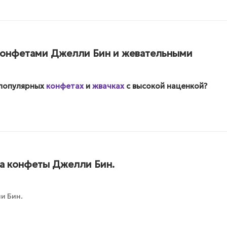
конфетами Джелли Бин и жевательными
 популярных
конфетах
и
жвачках
с высокой наценкой?
а конфеты Джелли Бин.
и Бин.