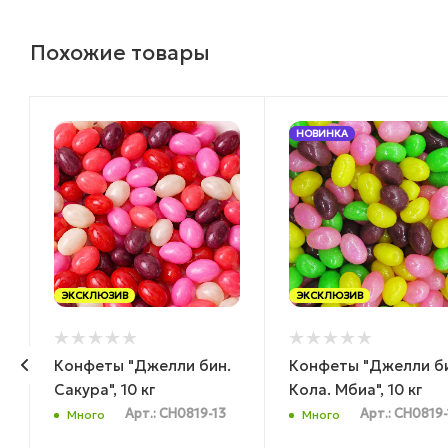
Похожие товары
НОВИНКА
ЭКСКЛЮЗИВ
ЭКСКЛЮЗИВ
Конфеты "Джелли бин.
Конфеты "Джелли б
г
Сакура", 10 кг
Кола. Мбиа", 10 кг
Арт.: CH0819-13
Арт.: CH0819
Много
Много