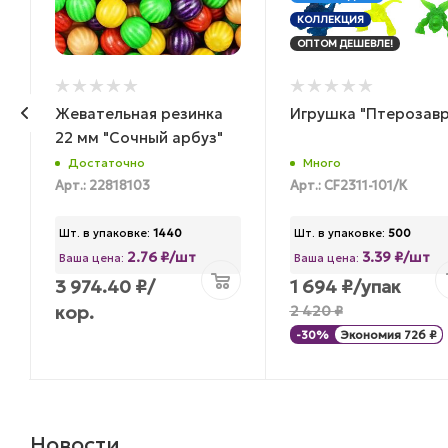
КОЛЛЕКЦИЯ
ОПТОМ ДЕШЕВЛЕ!
Жевательная резинка
Игрушка "Птерозавр
22 мм "Сочный арбуз"
Достаточно
Много
Арт.: 22818103
Арт.: CF2311-101/К
Шт. в упаковке:
1440
Шт. в упаковке:
500
2.76 ₽/шт
3.39 ₽/шт
Ваша цена:
Ваша цена:
3 974.40
₽
/
1 694
₽
/упак
кор.
2 420
₽
-
30
%
Экономия
726
₽
Новости