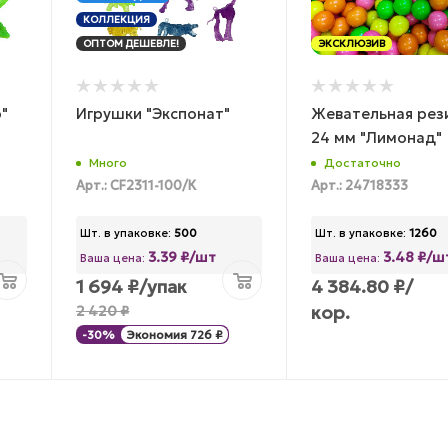
КОЛЛЕКЦИЯ
ОПТОМ ДЕШЕВЛЕ!
ЭКСКЛЮЗИВ
"
Игрушки "Экспонат"
Жевательная рез
24 мм "Лимонад"
Много
Достаточно
Арт.: CF2311-100/К
Арт.: 24718333
Шт. в упаковке:
500
Шт. в упаковке:
1260
3.39 ₽/шт
3.48 ₽/ш
Ваша цена:
Ваша цена:
1 694
₽
/упак
4 384.80
₽
/
кор.
2 420
₽
-
30
%
Экономия
726
₽