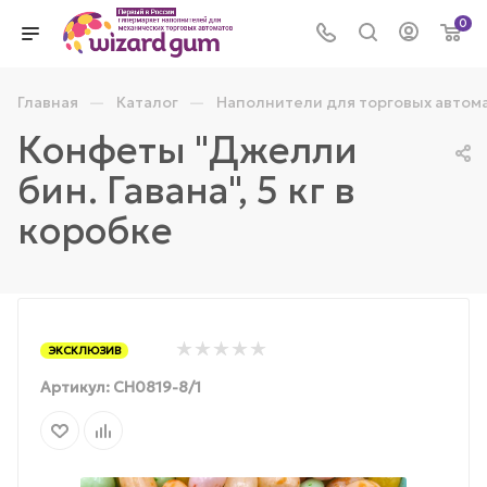
0
—
—
Главная
Каталог
Наполнители для торговых автом
Конфеты "Джелли
бин. Гавана", 5 кг в
коробке
ЭКСКЛЮЗИВ
Артикул:
CH0819-8/1