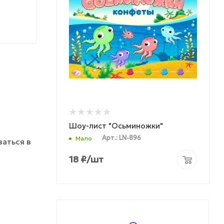
Шоу-лист "Осьминожки"
Арт.: LN-896
Мало
аться в
18
₽
/шт