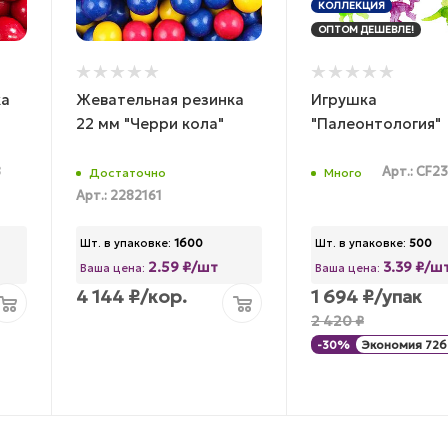
КОЛЛЕКЦИЯ
ОПТОМ ДЕШЕВЛЕ!
ка
Жевательная резинка
Игрушка
22 мм "Черри кола"
"Палеонтология"
8
Арт.: CF2
Достаточно
Много
Арт.: 2282161
Шт. в упаковке:
1600
Шт. в упаковке:
500
2.59 ₽/шт
3.39 ₽/ш
Ваша цена:
Ваша цена:
4 144
₽
/кор.
1 694
₽
/упак
2 420
₽
-
30
%
Экономия
726