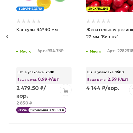
ТОВАР НЕДЕЛИ
ЭКСКЛЮЗИВ
Капсулы 34*30 мм
Жевательная резин
22 мм "Вишня"
Арт.: R34-7NP
Арт.: 228231
Много
Много
Шт. в упаковке:
2500
Шт. в упаковке:
1600
0.99 ₽/шт
2.59 ₽/шт
Ваша цена:
Ваша цена:
2 479.50
₽
/
4 144
₽
/кор.
кор.
2 850
₽
-
13
%
Экономия
370.50
₽