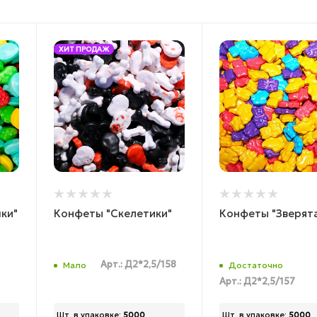
ХИТ ПРОДАЖ
ки"
Конфеты "Скелетики"
Конфеты "Зверят
Арт.: Д2*2,5/158
Мало
Достаточно
Арт.: Д2*2,5/157
Шт. в упаковке:
5000
Шт. в упаковке:
5000