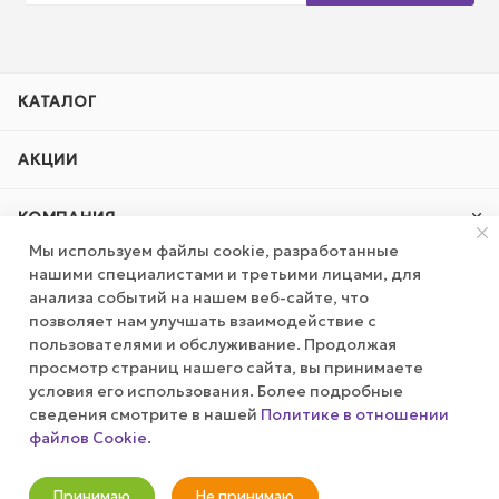
КАТАЛОГ
АКЦИИ
КОМПАНИЯ
Мы используем файлы cookie, разработанные
нашими специалистами и третьими лицами, для
ПУБЛИЧНАЯ ОФЕРТА
анализа событий на нашем веб-сайте, что
позволяет нам улучшать взаимодействие с
КАК СДЕЛАТЬ ЗАКАЗ?
пользователями и обслуживание. Продолжая
просмотр страниц нашего сайта, вы принимаете
условия его использования. Более подробные
сведения смотрите в нашей
Политике в отношении
+7 (800) 100-37-51
файлов Cookie
.
Оповестить о наличии
info@wizardgum.ru
Принимаю
Не принимаю