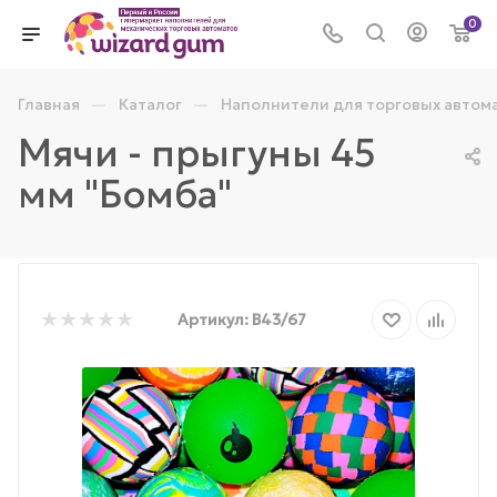
0
—
—
Главная
Каталог
Наполнители для торговых автом
Мячи - прыгуны 45
мм "Бомба"
Артикул:
B43/67