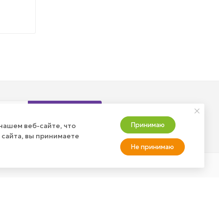
Подписаться
Принимаю
нашем веб-сайте, что
 сайта, вы принимаете
Не принимаю
АТЬ ЗАКАЗ?
+7 (800) 100-37-51
info@wizardgum.ru
оставка
а товар