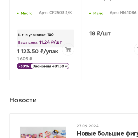
Арт.: CF2503-1/К
Арт.: NN-1086
Много
Мало
18
₽
/шт
Шт. в упаковке:
100
11.24 ₽/шт
Ваша цена:
1 123.50
₽
/упак
1 605
₽
-
30
%
Экономия
481.50
₽
Новости
27.09.2024
Новые большие фигу