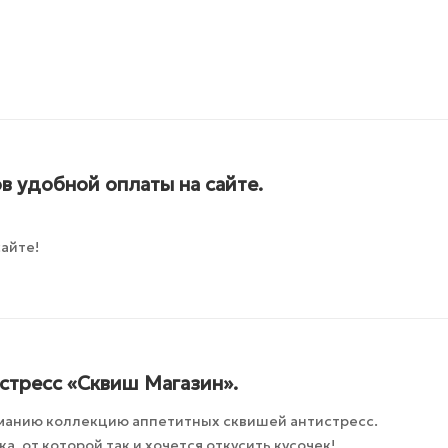
в удобной оплаты на сайте.
айте!
стресс «Сквиш Магазин».
манию коллекцию аппетитных сквишей антистресс.
, от которой так и хочется откусить кусочек!