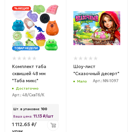
% АКЦИЯ
ТОВАР НЕДЕЛИ
Комплект таба
Шоу-лист
сквишей 48 мм
"Сказочный десерт"
"Таба микс"
Арт.: NN-1097
Мало
Достаточно
Арт.: 48/СквТб/К
Шт. в упаковке:
100
11.13 ₽/шт
Ваша цена:
1 112.65
₽
/
упак