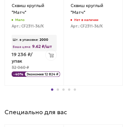
Сквиш круглый
Сквиш круглый
"Матч"
"Матч"
Мало
Нет в наличии
Арт.: CF2311-36/К
Арт.: CF2311-36/К
Шт. в упаковке:
2000
9.62 ₽/шт
Ваша цена:
19 236
₽
/
упак
32 060
₽
-
40
%
Экономия
12 824
₽
Специально для вас