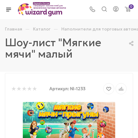
0
—
—
Главная
Каталог
Наполнители для торговых автом
Шоу-лист "Мягкие
мячи" малый
Артикул:
NI-1233