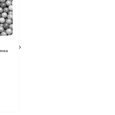
МОЖНО ДЕШЕВЛЕ
ЭКСКЛЮЗИВ
СКОРО В ПРОДАЖЕ
инка
Фигурка "Праздник к
Пластина на 5 
нам приходит"
Нет в наличии
Арт.: МП5Ю
Нет в наличии
Арт.: CF2510-26/К