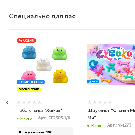
Специально для вас
% АКЦИЯ
ТОВАР НЕДЕЛИ
ЭКСКЛЮЗИВ
Таба сквиш "Хомяк"
Шоу-лист "Сквики М
Ми"
Арт.: CF2503-1/К
Много
Арт.: NI-1273
Мало
Шт. в упаковке:
100