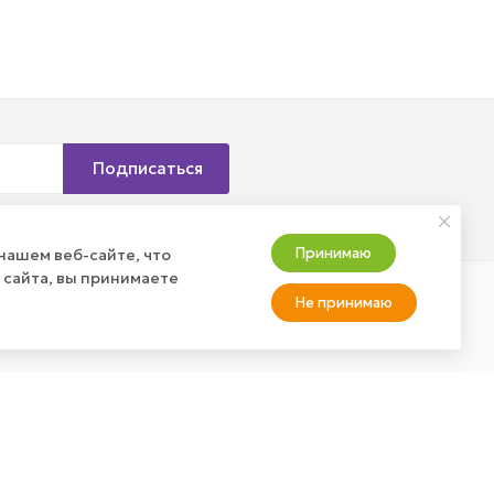
Подписаться
Принимаю
нашем веб-сайте, что
 сайта, вы принимаете
Не принимаю
АТЬ ЗАКАЗ?
+7 (800) 100-37-51
info@wizardgum.ru
оставка
а товар
метро "Водный стадион" 5
минут пешком 125493, г.
Москва, ул. Авангардная, д. 3,
4 этаж, офис 1408. Бизнес-