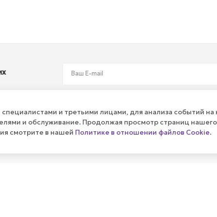
их
специалистами и третьими лицами, для анализа событий на 
телями и обслуживание. Продолжая просмотр страниц нашего
ния смотрите в нашей
Политике в отношении файлов Cookie
.
ПУБЛИЧНАЯ ОФЕРТА
КАК СДЕЛ
Политика
Оплата и д
Реквизиты
Гарантия н