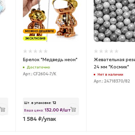
МОЖНО ДЕШЕВЛЕ
ЭКСКЛЮЗИВ
Брелок "Медведь неон"
Жевательная рез
24 мм "Космик"
Достаточно
Арт.: CF2604-7/К
Нет в наличии
Арт.: 24718370/82
Шт. в упаковке:
12
132.00 ₽/шт
Ваша цена:
1 584
₽
/упак