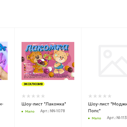
ЭКСКЛЮЗИВ
и-
Шоу-лист "Лакомка"
Шоу-лист "Модж
Попс"
Арт.: NN-1078
Мало
Арт.: NI-11
Мало