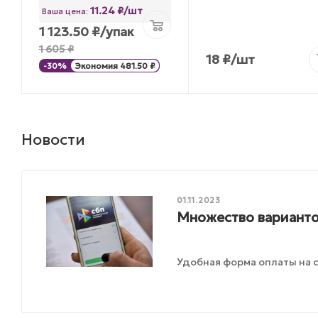
11.24 ₽/шт
Ваша цена:
1 123.50
₽
/упак
1 605
₽
18
₽
/шт
-
30
%
Экономия
481.50
₽
Новости
01.11.2023
Множество варианто
Удобная форма оплаты на с