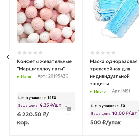
Конфеты жевательные
Маска одноразовая
"Маршмеллоу пати"
трехслойная для
индивидуальной
Арт.: 201954ZC
Мало
защиты
Арт.: MS1
Много
Шт. в упаковке:
1430
4.35 ₽/шт
Ваша цена:
Шт. в упаковке:
50
10.00 ₽/шт
6 220.50
₽
/
Ваша цена:
кор.
500
₽
/упак