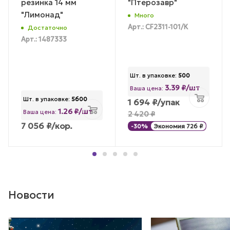
резинка 14 мм
"Птерозавр"
"Лимонад"
Много
Арт.: CF2311-101/К
Достаточно
Арт.: 1487333
Шт. в упаковке:
500
3.39 ₽/шт
Ваша цена:
Шт. в упаковке:
5600
1 694
₽
/упак
1.26 ₽/шт
Ваша цена:
2 420
₽
7 056
₽
/кор.
-
30
%
Экономия
726
₽
Новости