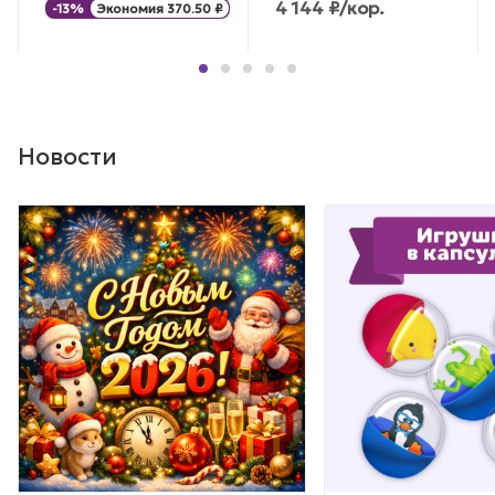
4 144
₽
/кор.
-
13
%
Экономия
370.50
₽
Новости