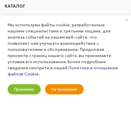
КАТАЛОГ
АКЦИИ
Мы используем файлы cookie, разработанные
нашими специалистами и третьими лицами, для
КОМПАНИЯ
анализа событий на нашем веб-сайте, что
позволяет нам улучшать взаимодействие с
пользователями и обслуживание. Продолжая
ПУБЛИЧНАЯ ОФЕРТА
просмотр страниц нашего сайта, вы принимаете
условия его использования. Более подробные
КАК СДЕЛАТЬ ЗАКАЗ?
сведения смотрите в нашей
Политике в отношении
файлов Cookie
.
Оповестить о наличии
+7 (800) 100-37-51
Принимаю
Не принимаю
Новости
Корзина
Кабинет
Главная
Избранные
Акции
info@wizardgum.ru
метро "Водный стадион" 5 минут
пешком 125493, г. Москва, ул.
Авангардная, д. 3, 4 этаж, офис