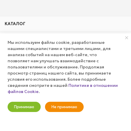
КАТАЛОГ
АКЦИИ
Мы используем файлы cookie, разработанные
нашими специалистами и третьими лицами, для
КОМПАНИЯ
анализа событий на нашем веб-сайте, что
позволяет нам улучшать взаимодействие с
пользователями и обслуживание. Продолжая
ПУБЛИЧНАЯ ОФЕРТА
просмотр страниц нашего сайта, вы принимаете
условия его использования. Более подробные
КАК СДЕЛАТЬ ЗАКАЗ?
сведения смотрите в нашей
Политике в отношении
файлов Cookie
.
Оповестить о наличии
+7 (800) 100-37-51
Принимаю
Не принимаю
Новости
Корзина
Кабинет
Главная
Избранные
Акции
info@wizardgum.ru
метро "Водный стадион" 5 минут