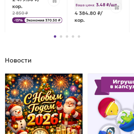
3.48 ₽/шт
Ваша цена:
кор.
4 384.80
₽
/
2 850
₽
кор.
-
13
%
Экономия
370.50
₽
Новости