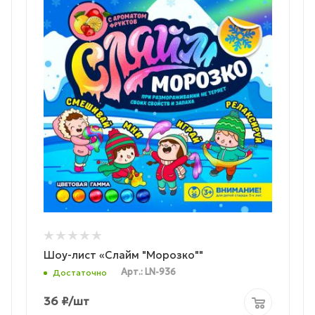
Шоу-лист «Слайм "Морозко""
Арт.: LN-936
Достаточно
36
₽
/шт