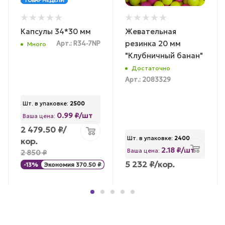
ТОВАР НЕДЕЛИ
Капсулы 34*30 мм
Жевательная
резинка 20 мм
Арт.: R34-7NP
Много
"Клубничный банан"
Достаточно
Арт.: 2083329
Шт. в упаковке:
2500
0.99 ₽/шт
Ваша цена:
2 479.50
₽
/
Шт. в упаковке:
2400
кор.
2.18 ₽/шт
Ваша цена:
2 850
₽
5 232
₽
/кор.
-
13
%
Экономия
370.50
₽