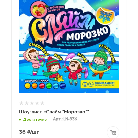
Шоу-лист «Слайм "Морозко""
Арт.: LN-936
Достаточно
36
₽
/шт