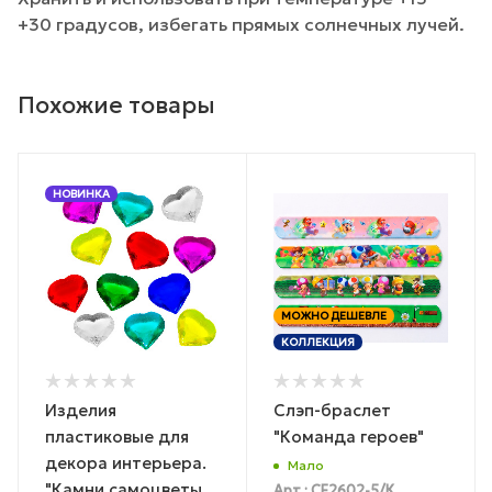
+30 градусов, избегать прямых солнечных лучей.
Похожие товары
НОВИНКА
МОЖНО ДЕШЕВЛЕ
КОЛЛЕКЦИЯ
Изделия
Слэп-браслет
пластиковые для
"Команда героев"
декора интерьера.
Мало
"Камни самоцветы .
Арт.: CF2602-5/К