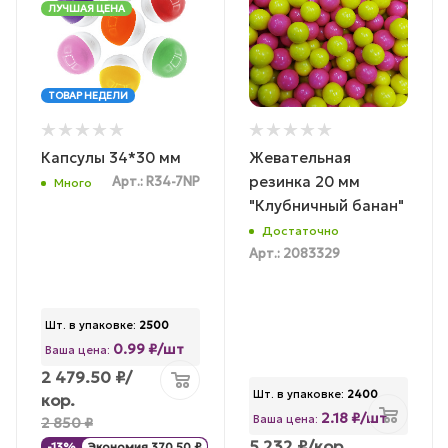
ЛУЧШАЯ ЦЕНА
ТОВАР НЕДЕЛИ
Капсулы 34*30 мм
Жевательная
резинка 20 мм
Арт.: R34-7NP
Много
"Клубничный банан"
Достаточно
Арт.: 2083329
Шт. в упаковке:
2500
0.99 ₽/шт
Ваша цена:
2 479.50
₽
/
Шт. в упаковке:
2400
кор.
2.18 ₽/шт
Ваша цена:
2 850
₽
5 232
₽
/кор.
-
13
%
Экономия
370.50
₽