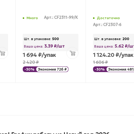
Арт.: CF2311-99/К
Много
Достаточно
Арт.: CF2307-6
Шт. в упаковке:
500
Шт. в упаковке:
200
3.39 ₽/шт
5.62 ₽/ш
Ваша цена:
Ваша цена:
1 694
₽
/упак
1 124.20
₽
/упак
2 420
₽
1 606
₽
-
30
%
Экономия
726
₽
-
30
%
Экономия
481