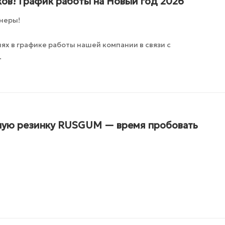
ов! График работы на Новый год 2026
неры!
х в графике работы нашей компании в связи с
.
ную резинку RUSGUM — время пробовать