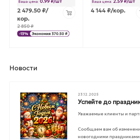
0.99 ₽/шт
2.59 ₽/шт
Ваша цена:
Ваша цена:
2 479.50
₽
/
4 144
₽
/кор.
кор.
2 850
₽
-
13
%
Экономия
370.50
₽
Новости
23.12.2025
Успейте до праздник
Уважаемые клиенты и парт
Сообщаем вам об изменения
новогодними праздниками