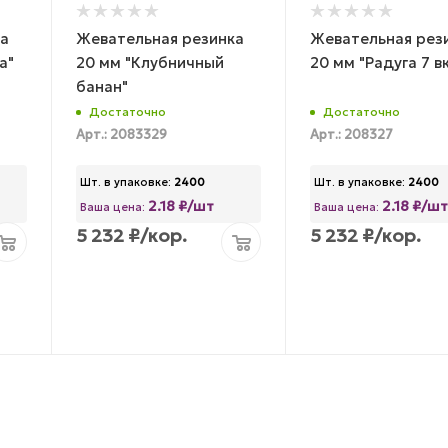
а
Жевательная резинка
Жевательная рез
а"
20 мм "Клубничный
20 мм "Радуга 7 в
банан"
Достаточно
Достаточно
Арт.: 2083329
Арт.: 208327
Шт. в упаковке:
2400
Шт. в упаковке:
2400
2.18 ₽/шт
2.18 ₽/ш
Ваша цена:
Ваша цена:
5 232
₽
/кор.
5 232
₽
/кор.