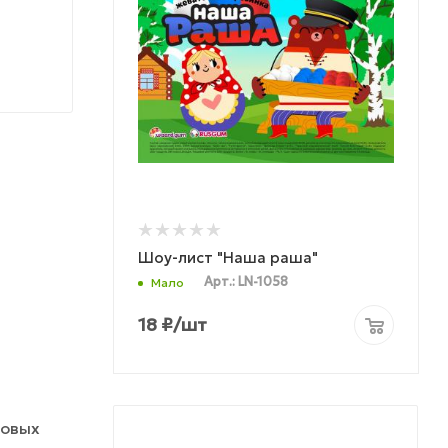
Шоу-лист "Наша раша"
Арт.: LN-1058
Мало
18
₽
/шт
говых