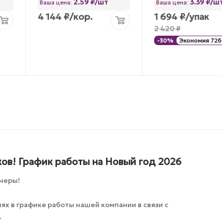
2.59 ₽/шт
3.39 ₽/ш
Ваша цена:
Ваша цена:
4 144
₽
/кор.
1 694
₽
/упак
2 420
₽
-
30
%
Экономия
726
ов! График работы на Новый год 2026
неры!
х в графике работы нашей компании в связи с
.