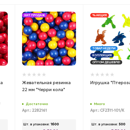
ХИТ ПРОДАЖ
% АКЦИЯ
ТОВАР НЕДЕЛИ
КОЛЛЕКЦИЯ
ОПТОМ ДЕШЕВЛЕ!
ка
Жевательная резинка
Игрушка "Птероз
22 мм "Черри кола"
8
Достаточно
Много
Арт.: 2282161
Арт.: CF2311-101/К
Шт. в упаковке:
1600
Шт. в упаковке:
500