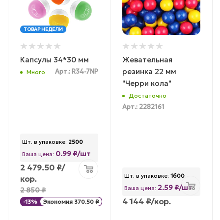
ТОВАР НЕДЕЛИ
Капсулы 34*30 мм
Жевательная
резинка 22 мм
Арт.: R34-7NP
Много
"Черри кола"
Достаточно
Арт.: 2282161
Шт. в упаковке:
2500
0.99 ₽/шт
Ваша цена:
2 479.50
₽
/
Шт. в упаковке:
1600
кор.
2.59 ₽/шт
Ваша цена:
2 850
₽
4 144
₽
/кор.
-
13
%
Экономия
370.50
₽