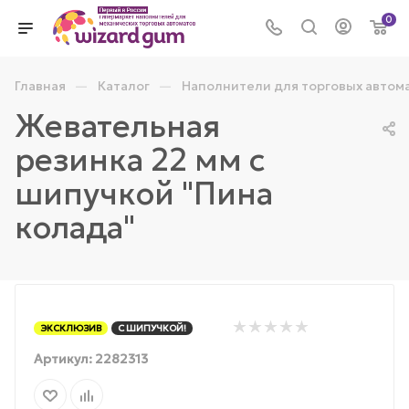
0
—
—
Главная
Каталог
Наполнители для торговых автом
Жевательная
резинка 22 мм с
шипучкой "Пина
колада"
ЭКСКЛЮЗИВ
С ШИПУЧКОЙ!
Артикул:
2282313