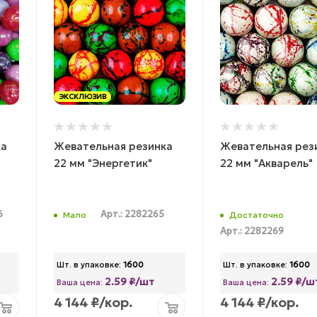
ЭКСКЛЮЗИВ
ка
Жевательная резинка
Жевательная рез
22 мм "Энергетик"
22 мм "Акварель"
6
Арт.: 2282265
Мало
Достаточно
Арт.: 2282269
Шт. в упаковке:
1600
Шт. в упаковке:
1600
2.59 ₽/шт
2.59 ₽/ш
Ваша цена:
Ваша цена:
4 144
₽
/кор.
4 144
₽
/кор.