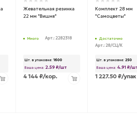
ка
Жевательная резинка
Комплект 28 мм
22 мм "Вишня"
"Самоцветы"
Арт.: 2282318
Много
Достаточно
Арт.: 28/СЦ/К
Шт. в упаковке:
1600
Шт. в упаковке:
250
2.59 ₽/шт
4.91 ₽/ш
Ваша цена:
Ваша цена:
4 144
₽
/кор.
1 227.50
₽
/упак