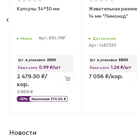
Капсулы 34*30 мм
Жевательная резин
14 мм "Лимонад"
Арт.: R34-7NP
Много
Достаточно
Арт.: 1487333
Шт. в упаковке:
2500
Шт. в упаковке:
5600
0.99 ₽/шт
1.26 ₽/шт
Ваша цена:
Ваша цена:
2 479.50
₽
/
7 056
₽
/кор.
кор.
2 850
₽
-
13
%
Экономия
370.50
₽
Новости