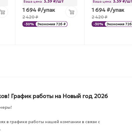
3.39 ₽/шт
3.39 ₽/ш
Ваша цена:
Ваша цена:
1 694
₽
/упак
1 694
₽
/упак
2 420
₽
2 420
₽
-
30
%
Экономия
726
₽
-
30
%
Экономия
726
ов! График работы на Новый год 2026
неры!
х в графике работы нашей компании в связи с
.