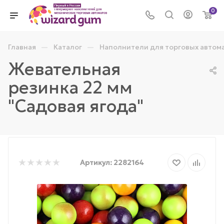
0
—
—
Главная
Каталог
Наполнители для торговых автом
Жевательная
резинка 22 мм
"Садовая ягода"
Артикул:
2282164