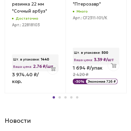
резинка 22 мм
"Птерозавр"
"Сочный арбуз"
Много
Арт.: CF2311-101/К
Достаточно
Арт.: 22818103
Шт. в упаковке:
500
3.39 ₽/шт
Шт. в упаковке:
1440
Ваша цена:
2.76 ₽/шт
Ваша цена:
1 694
₽
/упак
3 974.40
₽
/
2 420
₽
кор.
-
30
%
Экономия
726
₽
Новости