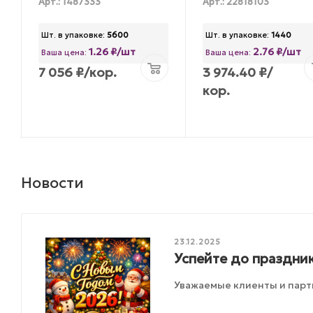
Арт.: 1487333
Арт.: 22818103
Шт. в упаковке:
5600
Шт. в упаковке:
1440
1.26 ₽/шт
2.76 ₽/шт
Ваша цена:
Ваша цена:
7 056
₽
/кор.
3 974.40
₽
/
кор.
Новости
23.12.2025
Успейте до праздник
Уважаемые клиенты и парт