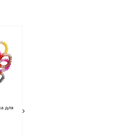
% АКЦИЯ
ХИТ ПРОДАЖ
ТОВАР НЕДЕЛИ
МОЖНО ДЕШЕВЛЕ
ка для
Резинка - пружинка для
Комплект 34 м
волос "Аргон неон"
"Самоцветы"
Арт.: CF2311-26/К
Много
Достаточно