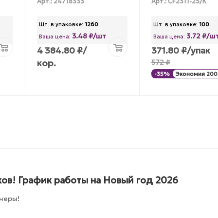
Арт.: 24718333
Арт.: CF2311-25/К
Шт. в упаковке:
1260
Шт. в упаковке:
100
3.48 ₽/шт
3.72 ₽/ш
Ваша цена:
Ваша цена:
4 384.80
₽
/
371.80
₽
/упак
кор.
572
₽
-
35
%
Экономия
200
ов! График работы на Новый год 2026
неры!