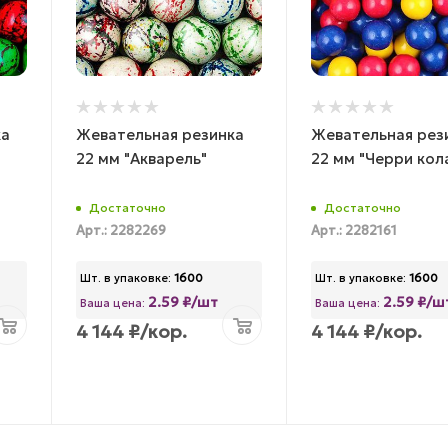
ка
Жевательная резинка
Жевательная рез
22 мм "Акварель"
22 мм "Черри кол
Достаточно
Достаточно
Арт.: 2282269
Арт.: 2282161
Шт. в упаковке:
1600
Шт. в упаковке:
1600
2.59 ₽/шт
2.59 ₽/ш
Ваша цена:
Ваша цена:
4 144
₽
/кор.
4 144
₽
/кор.