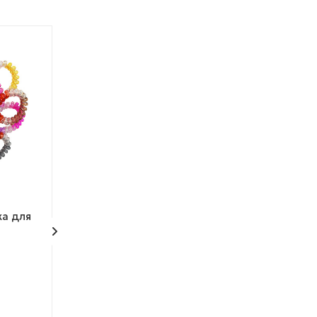
% АКЦИЯ
% АКЦИЯ
ТОВАР НЕДЕЛИ
ТОВАР НЕДЕЛИ
КОЛЛЕКЦИЯ
ка для
Резинка - пружинка для
Игрушка "Солд
волос "Аргон неон"
Достаточно
Арт.: CF2311-26/К
Арт.: CF2307-6
Много