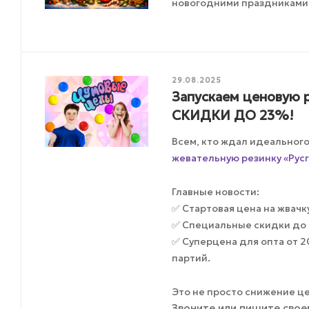
новогодними праздниками
29.08.2025
Запускаем ценовую р
СКИДКИ ДО 23%!
Всем, кто ждал идеальног
жевательную резинку «Русг
Главные новости:
✅ Стартовая цена на жвачку 
✅ Специальные скидки до 
✅ Суперцена для опта от 
партий.
Это не просто снижение ц
Звоните или пишите свое