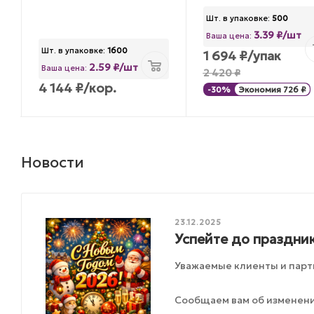
Шт. в упаковке:
500
3.39 ₽/шт
Ваша цена:
Шт. в упаковке:
1600
1 694
₽
/упак
2.59 ₽/шт
Ваша цена:
2 420
₽
4 144
₽
/кор.
-
30
%
Экономия
726
₽
Новости
23.12.2025
Успейте до праздник
Уважаемые клиенты и парт
Сообщаем вам об изменения