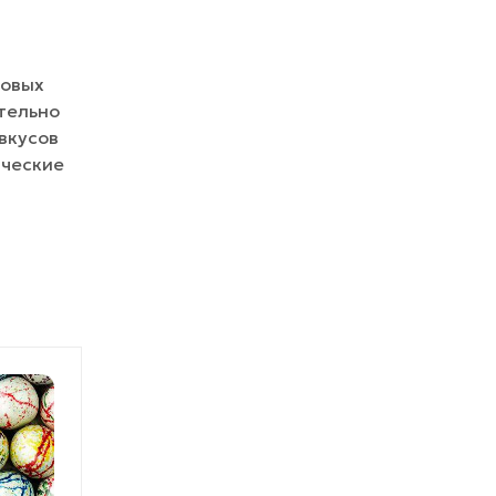
говых
ательно
вкусов
ические
ХИТ ПРОДАЖ