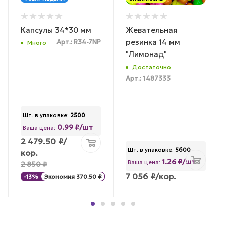
Капсулы 34*30 мм
Жевательная
резинка 14 мм
Арт.: R34-7NP
Много
"Лимонад"
Достаточно
Арт.: 1487333
Шт. в упаковке:
2500
0.99 ₽/шт
Ваша цена:
2 479.50
₽
/
Шт. в упаковке:
5600
кор.
1.26 ₽/шт
Ваша цена:
2 850
₽
7 056
₽
/кор.
-
13
%
Экономия
370.50
₽