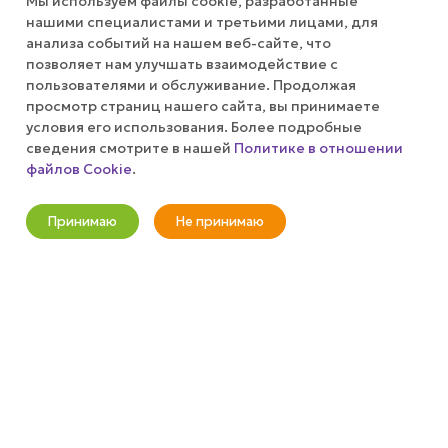
Мы используем файлы cookie, разработанные
КОМПАНИЯ
нашими специалистами и третьими лицами, для
анализа событий на нашем веб-сайте, что
позволяет нам улучшать взаимодействие с
ПУБЛИЧНАЯ ОФЕРТА
пользователями и обслуживание. Продолжая
просмотр страниц нашего сайта, вы принимаете
КАК СДЕЛАТЬ ЗАКАЗ?
условия его использования. Более подробные
сведения смотрите в нашей
Политике в отношении
файлов Cookie
.
Оповестить о наличии
+7 (800) 100-37-51
Принимаю
Не принимаю
info@wizardgum.ru
Новости
Корзина
Кабинет
Главная
Избранные
Акции
метро "Водный стадион" 5 минут
пешком 125493, г. Москва, ул.
Авангардная, д. 3, 4 этаж, офис
1408. Бизнес-Центр "Сатурн"