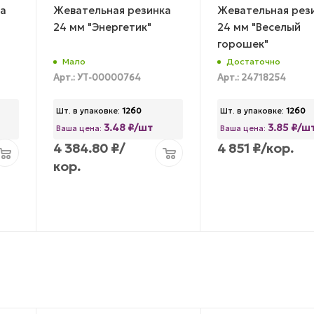
а
Жевательная резинка
Жевательная рез
24 мм "Энергетик"
24 мм "Веселый
горошек"
Мало
Достаточно
Арт.: УТ-00000764
Арт.: 24718254
Шт. в упаковке:
1260
Шт. в упаковке:
1260
3.48 ₽/шт
3.85 ₽/ш
Ваша цена:
Ваша цена:
4 384.80
₽
/
4 851
₽
/кор.
кор.