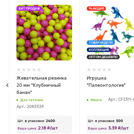
ХИТ ПРОДАЖ
% АКЦИЯ
ТОВАР НЕДЕЛИ
КОЛЛЕКЦИЯ
ОПТОМ ДЕШЕВЛЕ!
Жевательная резинка
Игрушка
20 мм "Клубничный
"Палеонтология"
банан"
К
Арт.: CF2311-
Достаточно
Много
Арт.: 2083329
Шт. в упаковке:
2400
Шт. в упаковке:
500
2.18 ₽/шт
3.39 ₽/шт
Ваша цена:
Ваша цена: