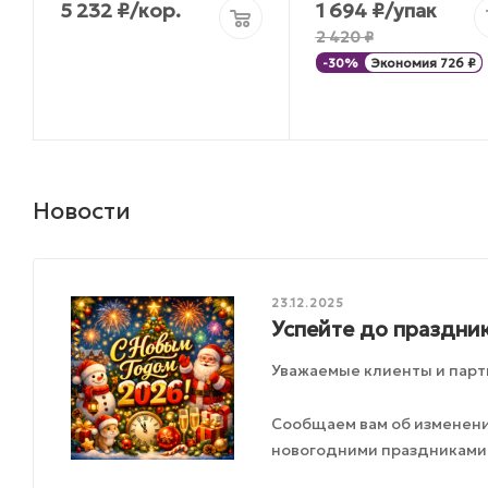
5 232
₽
/кор.
1 694
₽
/упак
2 420
₽
-
30
%
Экономия
726
₽
Новости
23.12.2025
Успейте до праздник
Уважаемые клиенты и парт
Сообщаем вам об изменения
новогодними праздниками