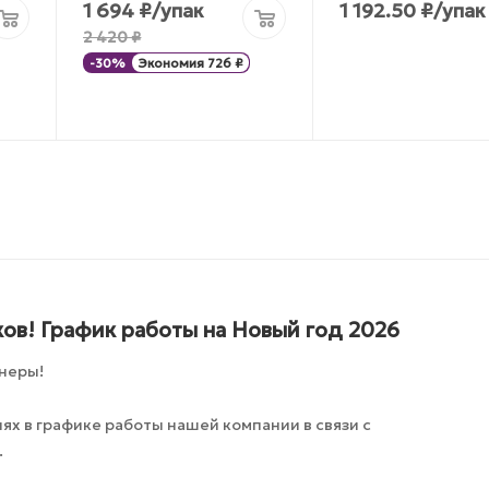
1 694
₽
/упак
1 192.50
₽
/упак
2 420
₽
-
30
%
Экономия
726
₽
ов! График работы на Новый год 2026
неры!
х в графике работы нашей компании в связи с
.