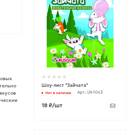
говых
Шоу-лист "Зайчата"
ательно
вкусов
Арт.: LN-1043
Нет в наличии
ические
18
₽
/шт