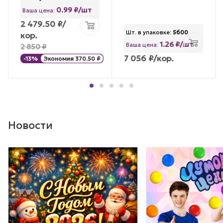
0.99 ₽/шт
Ваша цена:
2 479.50
₽
/
Шт. в упаковке:
5600
кор.
1.26 ₽/шт
Ваша цена:
2 850
₽
7 056
₽
/кор.
-
13
%
Экономия
370.50
₽
Новости