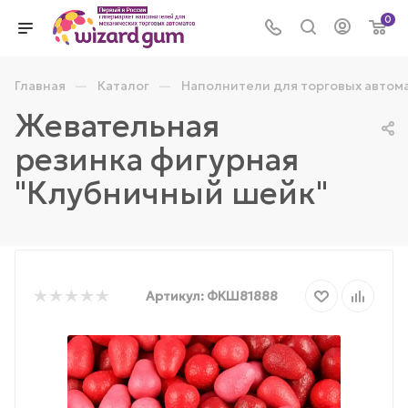
0
—
—
Главная
Каталог
Наполнители для торговых автом
Жевательная
резинка фигурная
"Клубничный шейк"
Артикул:
ФКШ81888