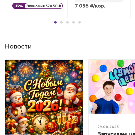
7 056
₽
/кор.
-
13
%
Экономия
370.50
₽
Новости
29.08.2025
Запускаем ц