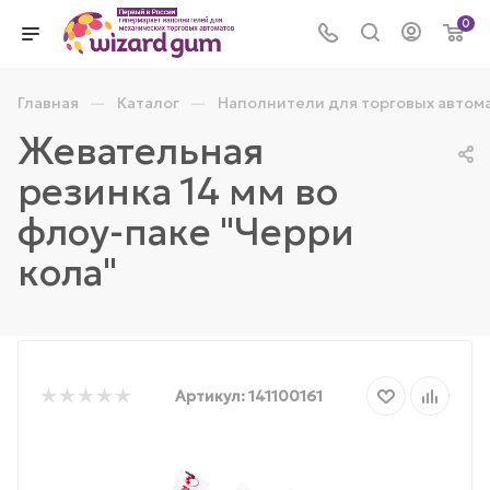
0
—
—
Главная
Каталог
Наполнители для торговых автом
Жевательная
резинка 14 мм во
флоу-паке "Черри
кола"
Артикул:
141100161