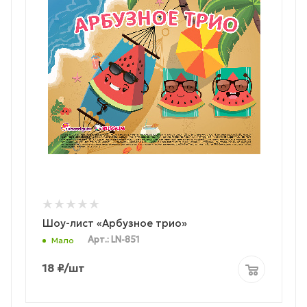
Шоу-лист «Арбузное трио»
Арт.: LN-851
Мало
18
₽
/шт