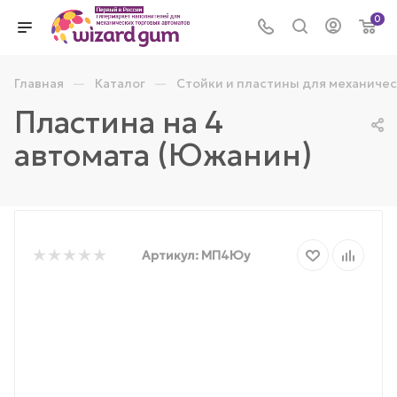
0
—
—
Главная
Каталог
Стойки и пластины для механичес
Пластина на 4
автомата (Южанин)
Артикул:
МП4Юу