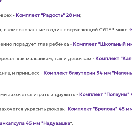
м
;
-всех -
Комплект "Радость" 28 мм
;
в, скомпонованные в один потрясающий СУПЕР микс -
менно порадует глаз ребёнка -
Комплект "Школьный ми
ресен как мальчикам, так и девочкам -
Комплект "Кал
ниц и принцесс -
Комплект бижутерии 34 мм "Малень
ми захочется играть и дружить -
Комплект "Ползуны" 
ахочется украсить рюкзак -
Комплект "Брелоки" 45 м
а+капсула 45 мм "Надувашка
".