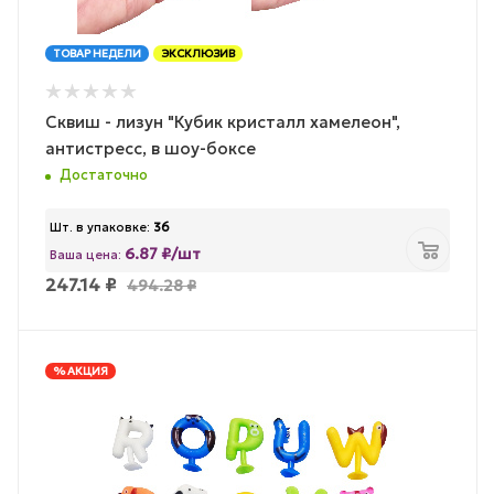
ТОВАР НЕДЕЛИ
ЭКСКЛЮЗИВ
Сквиш - лизун "Кубик кристалл хамелеон",
антистресс, в шоу-боксе
Достаточно
Шт. в упаковке:
36
6.87 ₽/шт
Ваша цена:
247.14
₽
494.28
₽
% АКЦИЯ