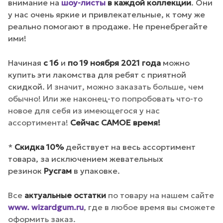
внимание на
шоу-листы
в каждой коллекции
. Они
у нас очень яркие и привлекательные, к тому же
реально помогают в продаже. Не пренебрегайте
ими!
Начиная
с 16
и
по 19 ноября 2021 года
можно
купить эти лакомства для ребят с приятной
скидкой.
И значит, можно заказать больше, чем
обычно! Или же наконец-то попробовать что-то
новое для себя из имеющегося у нас
ассортимента!
Сейчас САМОЕ время!
*
Скидка 10%
действует на весь ассортимент
товара, за исключением жевательных
резинок
Русгам
в упаковке.
Все
а
ктуальные остатки
по товару на нашем сайте
www. wizardgum.ru
, где в любое время вы сможете
оформить заказ.