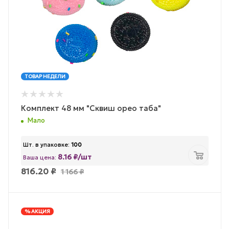
ТОВАР НЕДЕЛИ
Комплект 48 мм "Сквиш орео таба"
Мало
Шт. в упаковке:
100
8.16 ₽/шт
Ваша цена:
816.20
₽
1 166
₽
% АКЦИЯ