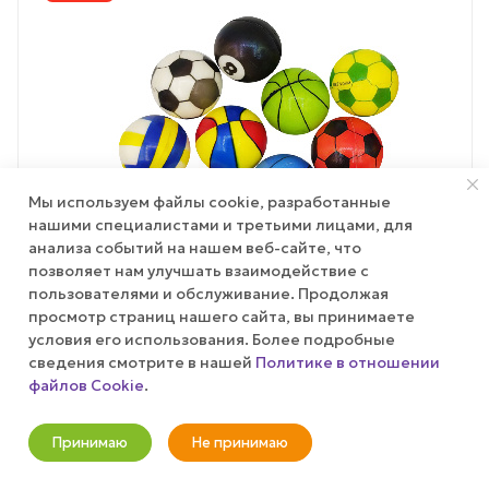
Мы используем файлы cookie, разработанные
нашими специалистами и третьими лицами, для
анализа событий на нашем веб-сайте, что
позволяет нам улучшать взаимодействие с
пользователями и обслуживание. Продолжая
просмотр страниц нашего сайта, вы принимаете
условия его использования. Более подробные
сведения смотрите в нашей
Политике в отношении
ТОВАР НЕДЕЛИ
ЭКСКЛЮЗИВ
файлов Cookie
.
Сквиш круглый "Матч"
Принимаю
Не принимаю
Мало
Новости
Корзина
Кабинет
Главная
Избранные
Акции