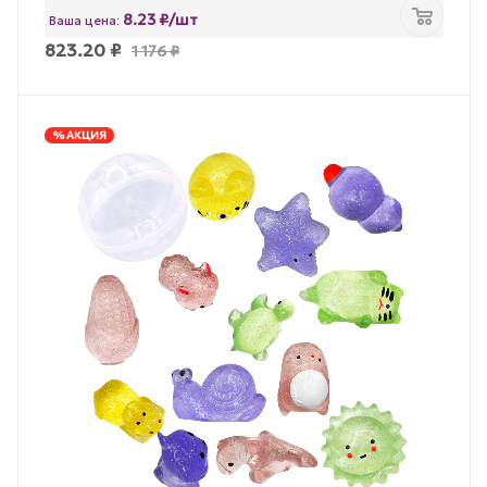
8.23 ₽/шт
Ваша цена:
823.20
₽
1 176
₽
% АКЦИЯ