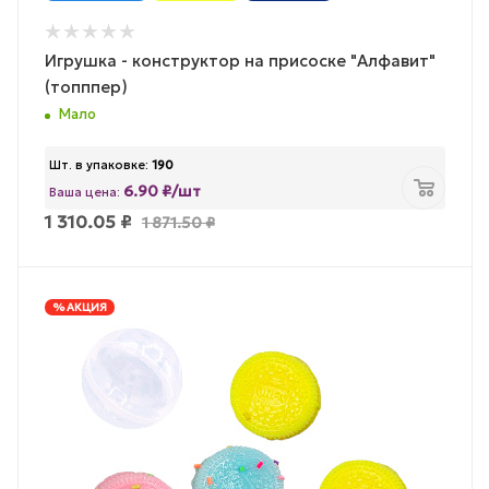
Игрушка - конструктор на присоске "Алфавит"
(топппер)
Мало
Шт. в упаковке:
190
6.90 ₽/шт
Ваша цена:
1 310.05
₽
1 871.50
₽
% АКЦИЯ