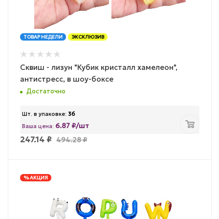
ТОВАР НЕДЕЛИ
ЭКСКЛЮЗИВ
Сквиш - лизун "Кубик кристалл хамелеон",
антистресс, в шоу-боксе
Достаточно
Шт. в упаковке:
36
6.87 ₽/шт
Ваша цена:
247.14
₽
494.28
₽
% АКЦИЯ