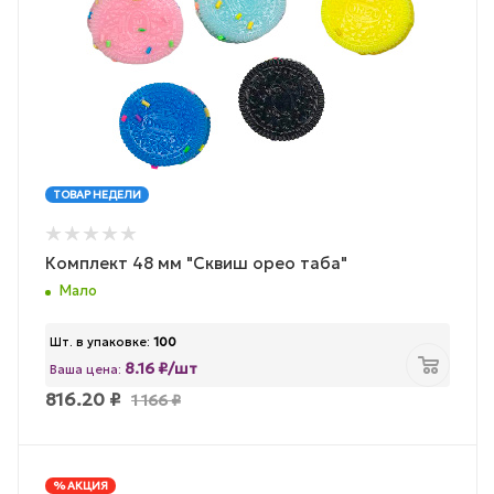
ТОВАР НЕДЕЛИ
Комплект 48 мм "Сквиш орео таба"
Мало
Шт. в упаковке:
100
8.16 ₽/шт
Ваша цена:
816.20
₽
1 166
₽
% АКЦИЯ