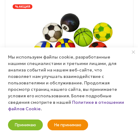
% АКЦИЯ
Мы используем файлы cookie, разработанные
нашими специалистами и третьими лицами, для
анализа событий на нашем веб-сайте, что
позволяет нам улучшать взаимодействие с
пользователями и обслуживание. Продолжая
просмотр страниц нашего сайта, вы принимаете
условия его использования. Более подробные
сведения смотрите в нашей
Политике в отношении
файлов Cookie
.
ТОВАР НЕДЕЛИ
ЭКСКЛЮЗИВ
Принимаю
Не принимаю
Сквиш круглый "Матч"
Новости
Корзина
Кабинет
Главная
Избранные
Акции