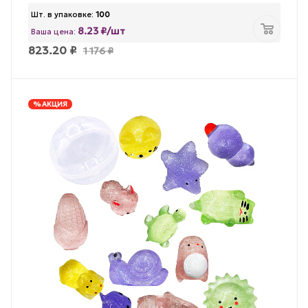
Шт. в упаковке:
100
8.23 ₽/шт
Ваша цена:
823.20
₽
1 176
₽
% АКЦИЯ