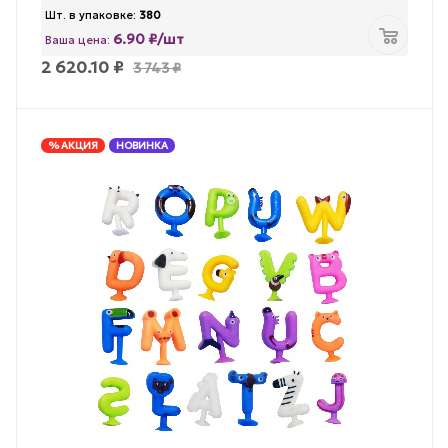
Шт. в упаковке:
380
6.90 ₽/шт
Ваша цена:
2 620.10
₽
3 743
₽
% АКЦИЯ
НОВИНКА