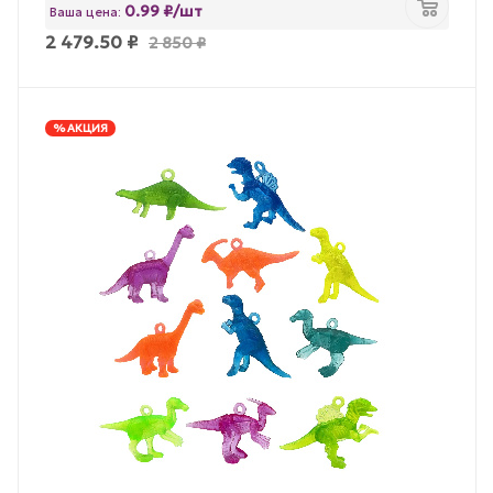
0.99 ₽/шт
Ваша цена:
2 479.50
₽
2 850
₽
% АКЦИЯ