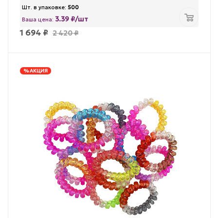
Шт. в упаковке:
500
3.39 ₽/шт
Ваша цена:
1 694
₽
2 420
₽
% АКЦИЯ