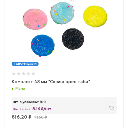
ТОВАР НЕДЕЛИ
Комплект 48 мм "Сквиш орео таба"
Мало
Шт. в упаковке:
100
8.16 ₽/шт
Ваша цена:
816.20
₽
1 166
₽