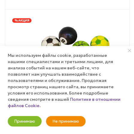
% АКЦИЯ
Мы используем файлы cookie, разработанные
нашими специалистами и третьими лицами, для
анализа событий на нашем веб-сайте, что
позволяет нам улучшать взаимодействие с
пользователями и обслуживание. Продолжая
просмотр страниц нашего сайта, вы принимаете
условия его использования. Более подробные
сведения смотрите в нашей
Политике в отношении
файлов Cookie
.
Принимаю
Не принимаю
ТОВАР НЕДЕЛИ
ЭКСКЛЮЗИВ
Новости
Корзина
Кабинет
Главная
Избранные
Акции