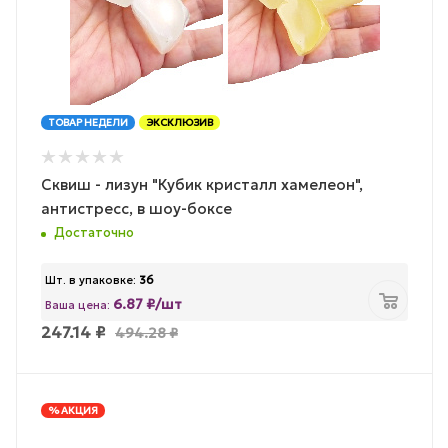
ТОВАР НЕДЕЛИ
ЭКСКЛЮЗИВ
Сквиш - лизун "Кубик кристалл хамелеон",
антистресс, в шоу-боксе
Достаточно
Шт. в упаковке:
36
6.87 ₽/шт
Ваша цена:
247.14
₽
494.28
₽
% АКЦИЯ