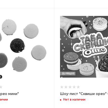
Я
рео мини"
Шоу-лист "Сквиши орео" 
личии
Нет в наличии