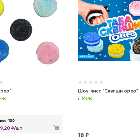
рео"
Шоу-лист "Сквиши орео" 
чно
Мало
вке:
100
9.20 ₽/шт
18
₽