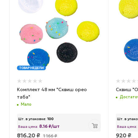
ТОВАР НЕДЕЛИ
Комплект 48 мм "Сквиш орео
Сквиш "О
таба"
Достато
Мало
Шт. в упаковке:
100
Шт. в упако
8.16 ₽/шт
Ваша цена:
Ваша цена:
816.20
₽
920
₽
1 166
₽