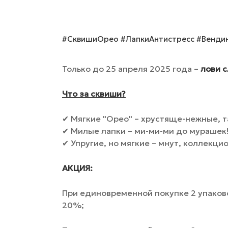
#СквишиОрео #ЛапкиАнтистресс #Венди
Только до 25 апреля 2025 года –
лови 
Что за сквиши?
✔ Мягкие "Орео" – хрустяще-нежные, та
✔ Милые лапки – ми-ми-ми до мурашек
✔ Упругие, но мягкие – мнут, коллекци
АКЦИЯ:
При единовременной покупке 2 упаков
20%;