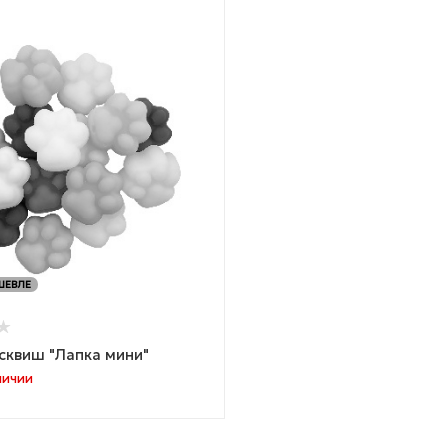
ШЕВЛЕ
сквиш "Лапка мини"
личии