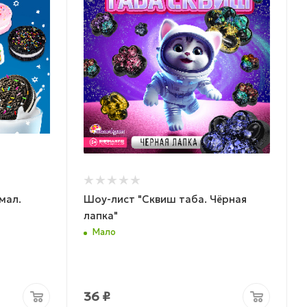
мал.
Шоу-лист "Сквиш таба. Чёрная
лапка"
Мало
36
₽