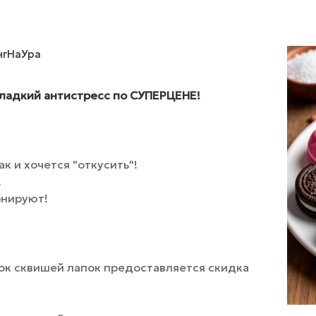
нгНаУра
сладкий антистресс по СУПЕРЦЕНЕ!
к и хочется "откусить"!
!
онируют!
ок сквишей лапок предоставляется скидка