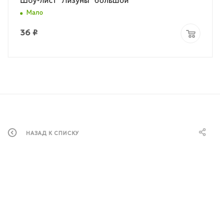
Шоу-лист "Лизуны" большой
Мало
36
₽
НАЗАД К СПИСКУ