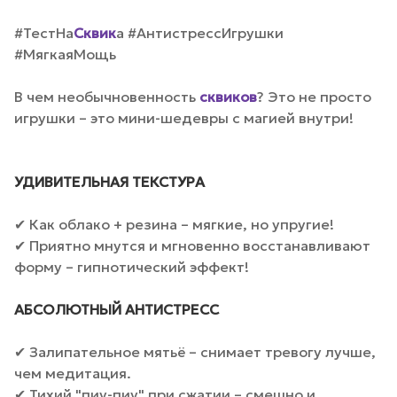
#ТестНа
Сквик
а #АнтистрессИгрушки
#МягкаяМощь
В чем необычновенность
сквиков
? Это не просто
игрушки – это мини-шедевры с магией внутри!
УДИВИТЕЛЬНАЯ ТЕКСТУРА
✔ Как облако + резина – мягкие, но упругие!
✔ Приятно мнутся и мгновенно восстанавливают
форму – гипнотический эффект!
АБСОЛЮТНЫЙ АНТИСТРЕСС
✔ Залипательное мятьё – снимает тревогу лучше,
чем медитация.
✔ Тихий "пиу-пиу" при сжатии – смешно и