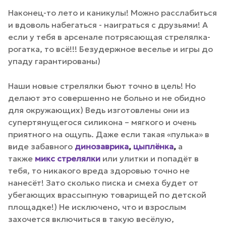
Наконец-то лето и каникулы! Можно расслабиться
и вдоволь набегаться - наиграться с друзьями! А
если у тебя в арсенале потрясающая стрелялка-
рогатка, то всё!!! Безудержное веселье и игры до
упаду гарантированы)
Наши новые стрелялки бьют точно в цель! Но
делают это совершенно не больно и не обидно
для окружающих) Ведь изготовлены они из
супертянущегося силикона – мягкого и очень
приятного на ощупь. Даже если такая «пулька» в
виде забавного
динозаврика
,
цыплёнка
,
а
также
микс стрелялки
или улитки и попадёт в
тебя, то никакого вреда здоровью точно не
нанесёт! Зато сколько писка и смеха будет от
убегающих врассыпную товарищей по детской
площадке!) Не исключено, что и взрослым
захочется включиться в такую весёлую,