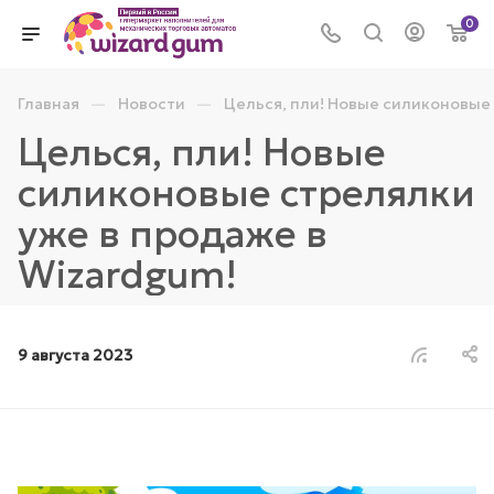
0
—
—
Главная
Новости
Целься, пли! Новые силиконовые
Целься, пли! Новые
силиконовые стрелялки
уже в продаже в
Wizardgum!
9 августа 2023