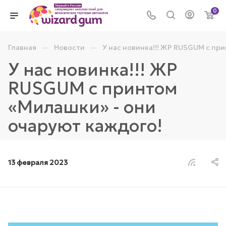
0
—
—
Главная
Новости
У нас новинка!!! ЖР RUSGUM с пр
У нас новинка!!! ЖР
RUSGUM с принтом
«Милашки» - они
очаруют каждого!
13 февраля 2023