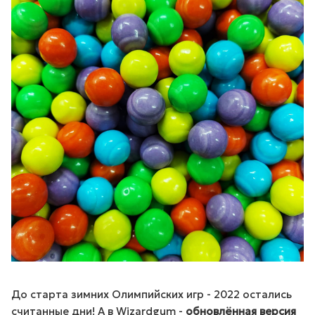
До старта зимних Олимпийских игр - 2022 остались
считанные дни! А в Wizardgum -
обновлённая версия