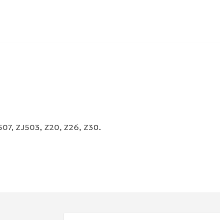
07, ZJ503, Z20, Z26, Z30.