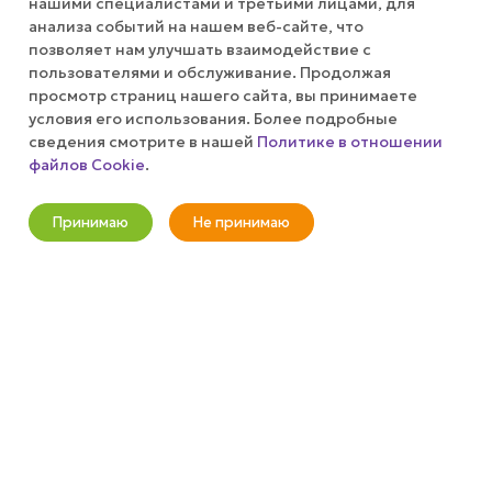
нашими специалистами и третьими лицами, для
анализа событий на нашем веб-сайте, что
позволяет нам улучшать взаимодействие с
КОМПАНИЯ
пользователями и обслуживание. Продолжая
просмотр страниц нашего сайта, вы принимаете
ПУБЛИЧНАЯ ОФЕРТА
условия его использования. Более подробные
сведения смотрите в нашей
Политике в отношении
файлов Cookie
.
КАК СДЕЛАТЬ ЗАКАЗ?
В корзину
Принимаю
Не принимаю
+7 (800) 100-37-51
Новости
Корзина
Кабинет
Главная
Избранные
Акции
info@wizardgum.ru
метро "Водный стадион" 5 минут
пешком 125493, г. Москва, ул.
Авангардная, д. 3, 4 этаж, офис
1408. Бизнес-Центр "Сатурн"