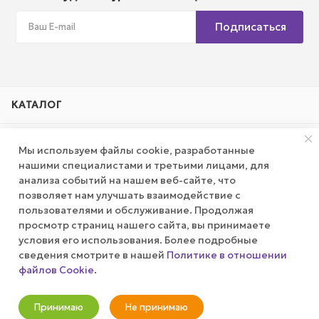
Подписаться
КАТАЛОГ
АКЦИИ
Мы используем файлы cookie, разработанные
нашими специалистами и третьими лицами, для
КОМПАНИЯ
анализа событий на нашем веб-сайте, что
позволяет нам улучшать взаимодействие с
пользователями и обслуживание. Продолжая
ПУБЛИЧНАЯ ОФЕРТА
просмотр страниц нашего сайта, вы принимаете
условия его использования. Более подробные
КАК СДЕЛАТЬ ЗАКАЗ?
сведения смотрите в нашей
Политике в отношении
файлов Cookie
.
Оповестить о наличии
+7 (800) 100-37-51
Принимаю
Не принимаю