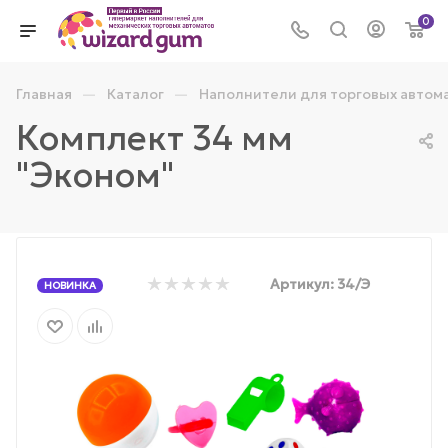
0
—
—
Главная
Каталог
Наполнители для торговых автом
Комплект 34 мм
"Эконом"
Артикул:
34/Э
НОВИНКА